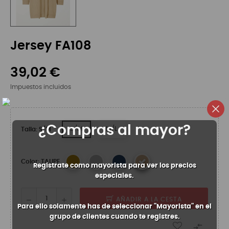
Jersey FA108
39,02 €
Impuestos incluidos
¿Compras al mayor?
S/M
M/L
Talla: S/M
Color: TAUPE
Regístrate como mayorista para ver los precios
especiales.
AÑADIR A LA CESTA
Para ello solamente has de seleccionar "Mayorista" en el
grupo de clientes cuando te registres.
