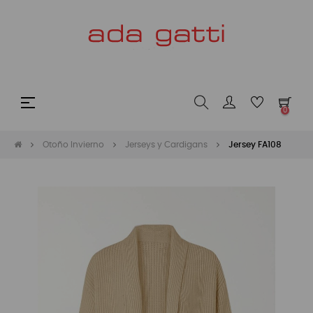
Navegación
☰
0
de
palanca
Otoño Invierno
Jerseys y Cardigans
Jersey FA108