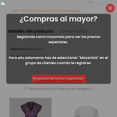

ESTE PRODUCTO YA NO ESTÁ DISPONIBLE.
¿Compras al mayor?
Detalles del producto
Comentarios
Regístrate como mayorista para ver los precios
especiales.
Referencia
AGD326
En stock
20 Artículos
Para ello solamente has de seleccionar "Mayorista" en el
grupo de clientes cuando te registres.
Registrarme como mayorista!!
Related Products
( 7 other products in the same category )