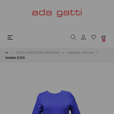
Navegación
☰
0
de
palanca
STOCK CANTIDADES LIMITADAS
Vestidos y Monos
Vestido D326