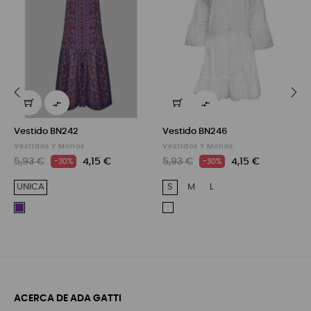


‹
›
Vestido BN242
Vestido BN246
Vestidos Y Monos
Vestidos Y Monos
5,93 €
4,15 €
5,93 €
4,15 €
-30%
-30%
UNICA
S
M
L
PURPLE
WHITE
ACERCA DE ADA GATTI